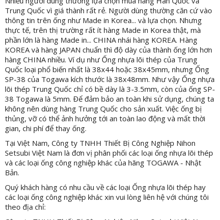
Nhiều người dùng thường lựa chọn mua hàng Hàn Quốc và
Trung Quốc vì giá thành rất rẻ. Người dùng thường căn cứ vào
thông tin trên ống như Made in Korea... và lựa chọn. Nhưng
thực tế, trên thị trường rất ít hàng Made in Korea thật, mà
phần lớn là hàng Made in... CHINA nhái hàng KOREA. Hàng
KOREA và hàng JAPAN chuẩn thì độ dày của thành ống lớn hơn
hàng CHINA nhiều. Ví dụ như Ống nhựa lõi thép của Trung
Quốc loại phổ biến nhất là 38x44 hoặc 38x45mm, nhưng Ống
SP-38 của Togawa kích thước là 38x48mm. Như vậy Ống nhựa
lõi thép Trung Quốc chỉ có bề dày là 3-3.5mm, còn của ống SP-
38 Togawa là 5mm. Để đảm bảo an toàn khi sử dụng, chúng ta
không nên dùng hàng Trung Quốc cho sản xuất. Việc ống bị
thủng, vỡ có thể ảnh hưởng tới an toàn lao động và mất thời
gian, chi phí để thay ống.
Tại Việt Nam, Công ty TNHH Thiết Bị Công Nghiệp Nihon
Setsubi Việt Nam là đơn vị phân phối các loại ống nhựa lõi thép
và các loại ống công nghiệp khác của hãng TOGAWA - Nhật
Bản.
Quý khách hàng có nhu cầu về các loại Ống nhựa lõi thép hay
các loại ống công nghiệp khác xin vui lòng liên hệ với chúng tôi
theo địa chỉ: