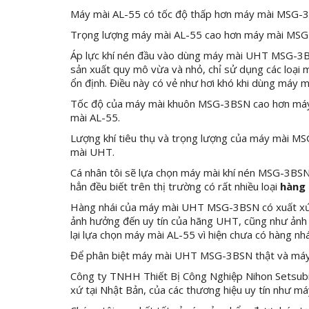
Máy mài AL-55 có tốc độ thấp hơn máy mài MSG-
Trọng lượng máy mài AL-55 cao hơn máy mài MSG
Áp lực khí nén đầu vào dùng máy mài UHT MSG-3BS
sản xuất quy mô vừa và nhỏ, chỉ sử dụng các loại
ổn định. Điều này có vẻ như hơi khó khi dùng máy m
Tốc độ của máy mài khuôn MSG-3BSN cao hơn máy m
mài AL-55.
Lượng khí tiêu thụ và trọng lượng của máy mài M
mài UHT.
Cá nhân tôi sẽ lựa chọn máy mài khí nén MSG-3BSN,
hẳn đều biết trên thị trường có rất nhiều loại
hàng 
Hàng nhái của máy mài UHT MSG-3BSN có xuất xứ củ
ảnh hưởng đến uy tín của hãng UHT, cũng như ảnh
lại lựa chọn máy mài AL-55 vì hiện chưa có hàng nh
Để phân biệt máy mài UHT MSG-3BSN thật và máy m
Công ty TNHH Thiết Bị Công Nghiệp Nihon Setsubi 
xứ tại Nhật Bản, của các thương hiệu uy tín như má