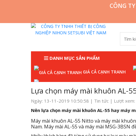
CÔNG TY
DANH MỤC SẢN PHẨM
GIÁ CẢ CẠNH TRANH
Trang chủ
Tin tức
TƯ VẤN CHUYÊN NGH
Lựa chọn máy mài khuôn AL-5
Ngày: 13-11-2019 10:50:58 |
Tin tức
| Lượt xem:
Nên lựa chọn máy mài khuôn AL-55 hay máy 
Máy mài khuôn AL-55 Nitto và máy mài khuôn 
Nam. Máy mài AL-55 và máy mài MSG-3BSN đề
Nhiều khách hàng đã từng sử dụng hai loại máy mài