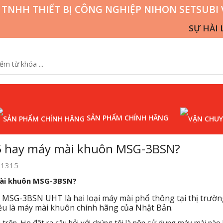
 TNHH THIẾT BỊ CÔNG NGHIỆP NIHON SETSUBI 
SỰ HÀI LÒNG
SẢN PHẨM CHÍNH HÃNG
IỆP
5 hay máy mài khuôn MSG-3BSN?
 1315
mài khuôn MSG-3BSN?
MSG-3BSN UHT là hai loại máy mài phổ thông tại thị trườn
u là máy mài khuôn chính hãng của Nhật Bản.
 trên. Họ đặt ra câu hỏi với chúng tôi là nên sử dụng máy mài nào