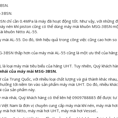
3BSN.
-3BSN.
N chỉ cần 0.4MPa là máy đã hoạt động tốt. Như vậy, với những đ
 máy nén khí piston cũng có thể dùng máy mài khuôn MSG-3BSN mộ
ài khuôn Nitto AL-55.
ài AL-55. Do đó, tính hiệu quả trong công việc cũng cao hơn so
SG-3BSN thấp hơn của máy mài AL-55 cũng là một ưu thế của hãn
 là loại máy mài tiêu biểu của hãng UHT. Tuy nhiên, Quý khách hà
nhái của máy mài MSG-3BSN.
a Trung Quốc, với nhiều loại chất lượng và giá thành khác nhau,
 hưởng tới niềm tin vào sản phẩm máy mài UHT. Do đó, nhiều khá
ái của sản phẩm này.
ài nhái, Quý khách hàng có thể liên hệ 0909788885 để được tư 
Việt Nam là đơn vị chuyên cung cấp máy mài khí nén, máy mài hơi
y mài hơi Nitto, máy mài hơi UHT, máy mài hơi Vessel...