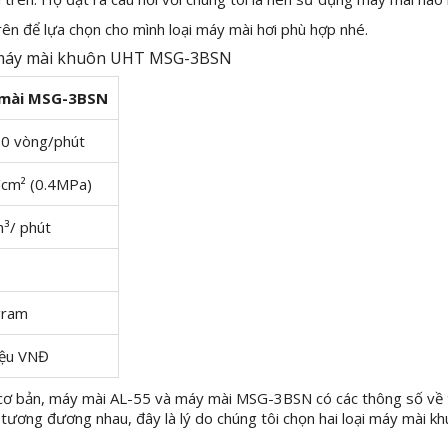
rên để lựa chọn cho mình loại máy mài hơi phù hợp nhé.
à máy mài khuôn UHT MSG-3BSN
mài MSG-3BSN
0 vòng/phút
/cm² (0.4MPa)
³/ phút
gram
iệu VNĐ
ề cơ bản, máy mài AL-55 và máy mài MSG-3BSN có các thông số về 
 tương đương nhau, đây là lý do chúng tôi chọn hai loại máy mài kh