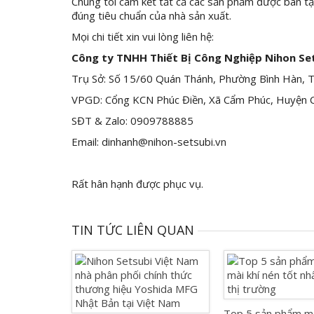
Chúng tôi cam kết tất cả các sản phẩm được bán tạ
đúng tiêu chuẩn của nhà sản xuất.
Mọi chi tiết xin vui lòng liên hệ:
Công ty TNHH Thiết Bị Công Nghiệp Nihon Se
Trụ Sở: Số 15/60 Quán Thánh, Phường Bình Hàn, 
VPGD: Cổng KCN Phúc Điền, Xã Cẩm Phúc, Huyện 
SĐT & Zalo: 0909788885
Email: dinhanh@nihon-setsubi.vn
Rất hân hạnh được phục vụ.
TIN TỨC LIÊN QUAN
Top 5 sản phẩm má