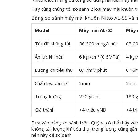
Hãy cùng chúng tôi so sánh 2 loại máy mài khuôn t
Bảng so sánh máy mài khuôn Nitto AL-55 v
Model
Máy mài AL-55
Máy 
Tốc độ không tải
56,500 vòng/phút
65,00
Áp lực khí nén
6 kgf/cm² (0.6MPa)
4 kgf
Lượng khí tiêu thụ
0.17m³/ phút
0.16m
Chấu kẹp đá mài
3mm
3mm
Trọng lượng
250 gram
180 
Giá thành
>4 triệu VNĐ
>4 tr
Dựa vào bảng so sánh trên, Quý vị có thể thấy v
không tải, lượng khí tiêu thụ, trọng lượng cũng gần
nén này để so sánh.