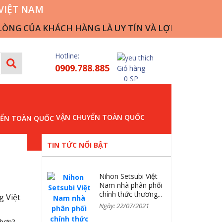
VIỆT NAM
 CỦA KHÁCH HÀNG LÀ UY TÍN VÀ LỢI NHUẬN CỦA CÔN
Hotline:
0909.788.885
Giỏ hàng
0 SP
VẬN CHUYỂN TOÀN QUỐC
TIN TỨC NỔI BẬT
Nihon Setsubi Việt
Nam nhà phân phối
chính thức thương...
g Việt
Ngày: 22/07/2021
 hơn?