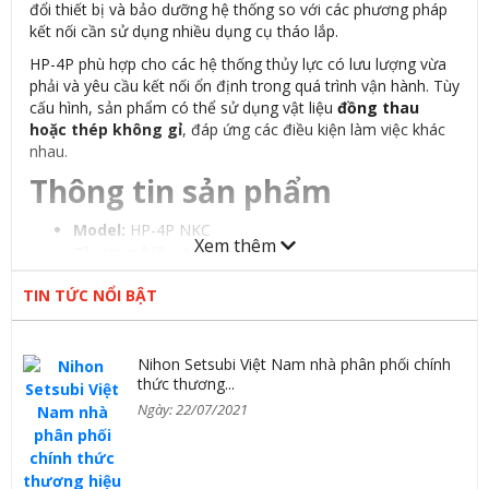
đổi thiết bị và bảo dưỡng hệ thống so với các phương pháp
kết nối cần sử dụng nhiều dụng cụ tháo lắp.
HP-4P phù hợp cho các hệ thống thủy lực có lưu lượng vừa
phải và yêu cầu kết nối ổn định trong quá trình vận hành. Tùy
cấu hình, sản phẩm có thể sử dụng vật liệu
đồng thau
hoặc thép không gỉ
, đáp ứng các điều kiện làm việc khác
nhau.
Thông tin sản phẩm
Model:
HP-4P NKC
Xem thêm
Thương hiệu:
NKC Yoshida
Xuất xứ:
Nhật Bản
TIN TỨC NỔI BẬT
Loại sản phẩm:
Khớp nối nhanh thủy lực
Vật liệu:
Đồng thau hoặc thép không gỉ
Môi chất sử dụng:
Dầu thủy lực
Nihon Setsubi Việt Nam nhà phân phối chính
Ứng dụng:
Máy ép thủy lực, đường dẫn dầu, thiết bị
thức thương...
cơ khí và máy móc công nghiệp
Ngày: 22/07/2021
Ưu điểm nổi bật của HP-4P
Cơ cấu nối nhanh giúp giảm thời gian tháo và lắp