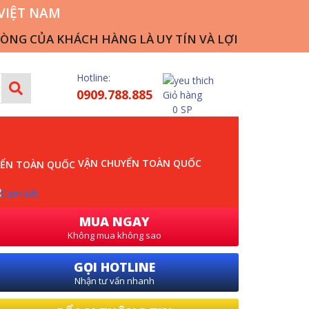
VIỆT NAM
ỦA KHÁCH HÀNG LÀ UY TÍN VÀ LỢI NHUẬN CỦA CÔNG
Hotline:
0909.788.885
Giỏ hàng
0 SP
VẬN CHUYỂN TOÀN QUỐC
MUA NGAY
Không mua không sao
GỌI HOTLINE
Nhận tư vấn nhanh