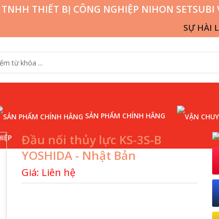
 TNHH THIẾT BỊ CÔNG NGHIỆP NIHON SETSUBI 
SỰ HÀI LÒNG C
SẢN PHẨM CHÍNH HÃNG
Đầu nối thủy lực KS-3S-B
IỆP
YOSHIDA - Nhật Bản
Giá: Liên hệ