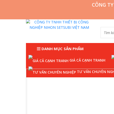
CÔNG TY
DANH MỤC SẢN PHẨM
GIÁ CẢ CẠNH TRANH
Trang chủ
Đầu nối thủy lực
TƯ VẤN CHUYÊN NGH