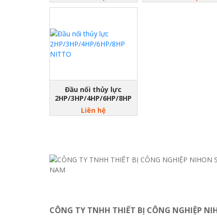
Đầu nối thủy lực
2HP/3HP/4HP/6HP/8HP
NITTO
Liên hệ
CÔNG TY TNHH THIẾT BỊ CÔNG NGHIỆP NI