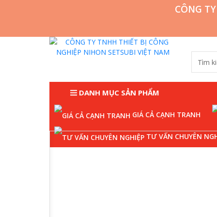
CÔNG TY
DANH MỤC SẢN PHẨM
GIÁ CẢ CẠNH TRANH
Trang chủ
Đầu nối thủy lực
TƯ VẤN CHUYÊN NGH