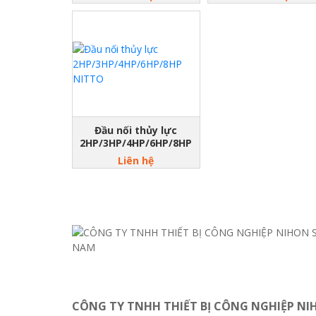
Đầu nối thủy lực
2HP/3HP/4HP/6HP/8HP
NITTO
Liên hệ
CÔNG TY TNHH THIẾT BỊ CÔNG NGHIỆP NI