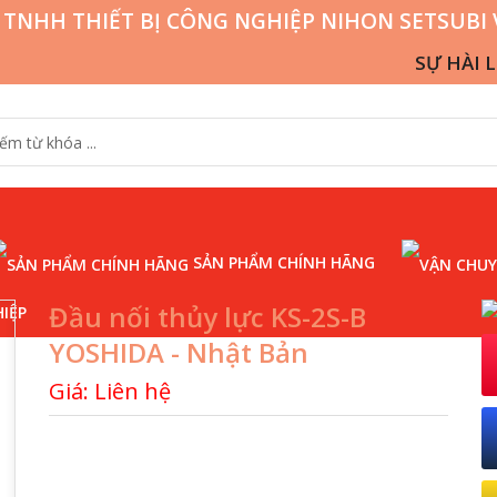
 TNHH THIẾT BỊ CÔNG NGHIỆP NIHON SETSUBI 
SỰ HÀI LÒNG 
SẢN PHẨM CHÍNH HÃNG
Đầu nối thủy lực KS-2S-B
IỆP
YOSHIDA - Nhật Bản
Giá: Liên hệ