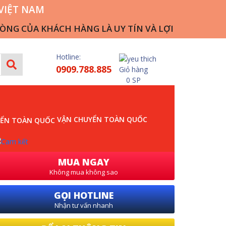
VIỆT NAM
CỦA KHÁCH HÀNG LÀ UY TÍN VÀ LỢI NHUẬN CỦA CÔN
Hotline:
0909.788.885
Giỏ hàng
0 SP
VẬN CHUYỂN TOÀN QUỐC
MUA NGAY
Không mua không sao
GỌI HOTLINE
Nhận tư vấn nhanh