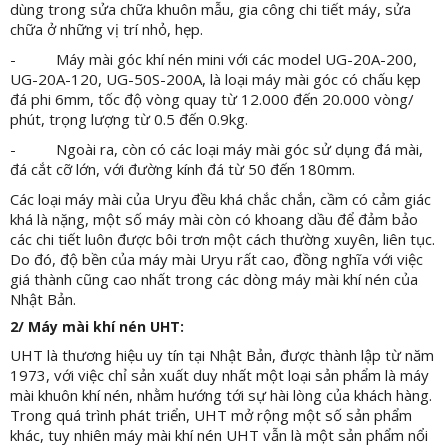
dùng trong sửa chữa khuôn mẫu, gia công chi tiết máy, sửa
chữa ở những vị trí nhỏ, hẹp.
- Máy mài góc khí nén mini với các model UG-20A-200,
UG-20A-120, UG-50S-200A, là loại máy mài góc có chấu kẹp
đá phi 6mm, tốc độ vòng quay từ 12.000 đến 20.000 vòng/
phút, trọng lượng từ 0.5 đến 0.9kg.
- Ngoài ra, còn có các loại máy mài góc sử dụng đá mài,
đá cắt cỡ lớn, với đường kính đá từ 50 đến 180mm.
Các loại máy mài của Uryu đều khá chắc chắn, cầm có cảm giác
khá là nặng, một số máy mài còn có khoang dầu để đảm bảo
các chi tiết luôn được bôi trơn một cách thường xuyên, liên tục.
Do đó, độ bền của máy mài Uryu rất cao, đồng nghĩa với việc
giá thành cũng cao nhất trong các dòng máy mài khí nén của
Nhật Bản.
2/ Máy mài khí nén UHT:
UHT là thương hiệu uy tín tại Nhật Bản, được thành lập từ năm
1973, với việc chỉ sản xuất duy nhất một loại sản phẩm là máy
mài khuôn khí nén, nhằm hướng tới sự hài lòng của khách hàng.
Trong quá trình phát triển, UHT mở rộng một số sản phẩm
khác, tuy nhiên máy mài khí nén UHT vẫn là một sản phẩm nổi