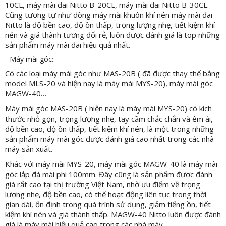
10CL, máy mài đai Nitto B-20CL, máy mài đai Nitto B-30CL.
Cũng tương tự như dòng máy mài khuôn khí nén máy mài đai
Nitto là độ bền cao, độ ồn thấp, trọng lượng nhẹ, tiết kiệm khí
nén và giá thành tương đối rẻ, luôn được đánh giá là top những
sản phẩm máy mài đai hiệu quả nhất.
- Máy mài góc:
Có các loại máy mài góc như MAS-20B ( đã được thay thế bằng
model MLS-20 và hiện nay là máy mài MYS-20), máy mài góc
MAGW-40…
Máy mài góc MAS-20B ( hiện nay là máy mài MYS-20) có kích
thước nhỏ gọn, trọng lượng nhẹ, tay cầm chắc chắn và êm ái,
độ bền cao, độ ồn thấp, tiết kiệm khí nén, là một trong những
sản phẩm máy mài góc được đánh giá cao nhất trong các nhà
máy sản xuất.
Khác với máy mài MYS-20, máy mài góc MAGW-40 là máy mài
góc lắp đá mài phi 100mm. Đây cũng là sản phẩm được đánh
giá rất cao tại thị trường Việt Nam, nhờ ưu điểm về trọng
lượng nhẹ, độ bền cao, có thể hoạt động liên tục trong thời
gian dài, ổn định trong quá trình sử dụng, giảm tiếng ồn, tiết
kiệm khí nén và giá thành thấp. MAGW-40 Nitto luôn được đánh
giá là máy mài hiệu quả cao trong các nhà máy.