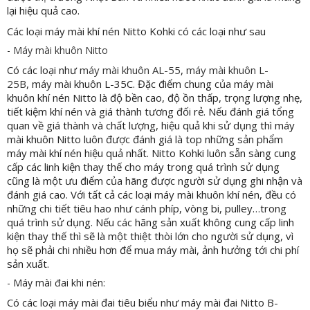
lại hiệu quả cao.
Các loại máy mài khí nén Nitto Kohki có các loại như sau
-
Máy mài khuôn Nitto
Có các loại như
máy mài khuôn AL-55
,
máy mài khuôn L-
25B
, máy mài khuôn L-35C. Đặc điểm chung của máy mài
khuôn khí nén Nitto là độ bền cao, độ ồn thấp, trọng lượng nhẹ,
tiết kiệm khí nén và giá thành tương đối rẻ. Nếu đánh giá tổng
quan về giá thành và chất lượng, hiệu quả khi sử dụng thì máy
mài khuôn Nitto luôn được đánh giá là top những sản phẩm
máy mài khí nén hiệu quả nhất. Nitto Kohki luôn sẵn sàng cung
cấp các linh kiện thay thế cho máy trong quá trình sử dụng
cũng là một ưu điểm của hãng được người sử dụng ghi nhận và
đánh giá cao. Với tất cả các loại máy mài khuôn khí nén, đều có
những chi tiết tiêu hao như cánh phíp, vòng bi, pulley…trong
quá trình sử dụng. Nếu các hãng sản xuất không cung cấp linh
kiện thay thế thì sẽ là một thiệt thòi lớn cho người sử dụng, vì
họ sẽ phải chi nhiều hơn để mua máy mài, ảnh hưởng tới chi phí
sản xuất.
- Máy mài đai khi nén:
Có các loại máy mài đai tiêu biểu như máy mài đai Nitto B-