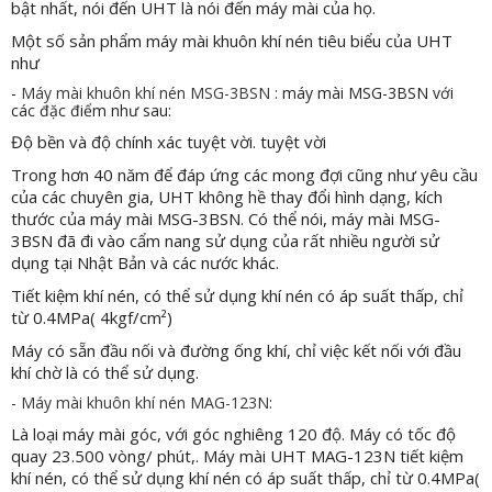
bật nhất, nói đến UHT là nói đến máy mài của họ.
Một số sản phẩm máy mài khuôn khí nén tiêu biểu của UHT
như
-
Máy mài khuôn khí nén MSG-3BSN
: máy mài MSG-3BSN với
các đặc điểm như sau:
Độ bền và độ chính xác tuyệt vời. tuyệt vời
Trong hơn 40 năm để đáp ứng các mong đợi cũng như yêu cầu
của các chuyên gia, UHT không hề thay đổi hình dạng, kích
thước của máy mài MSG-3BSN. Có thể nói, máy mài MSG-
3BSN đã đi vào cẩm nang sử dụng của rất nhiều người sử
dụng tại Nhật Bản và các nước khác.
Tiết kiệm khí nén, có thể sử dụng khí nén có áp suất thấp, chỉ
từ 0.4MPa( 4kgf/cm²)
Máy có sẵn đầu nối và đường ống khí, chỉ việc kết nối với đầu
khí chờ là có thể sử dụng.
-
Máy mài khuôn khí nén MAG-123N
:
Là loại máy mài góc, với góc nghiêng 120 độ. Máy có tốc độ
quay 23.500 vòng/ phút,. Máy mài UHT MAG-123N tiết kiệm
khí nén, có thể sử dụng khí nén có áp suất thấp, chỉ từ 0.4MPa(