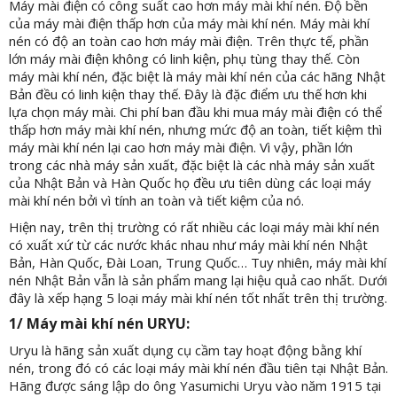
Máy mài điện có công suất cao hơn máy mài khí nén. Độ bền
của máy mài điện thấp hơn của máy mài khí nén. Máy mài khí
nén có độ an toàn cao hơn máy mài điện. Trên thực tế, phần
lớn máy mài điện không có linh kiện, phụ tùng thay thế. Còn
máy mài khí nén, đặc biệt là máy mài khí nén của các hãng Nhật
Bản đều có linh kiện thay thế. Đây là đặc điểm ưu thế hơn khi
lựa chọn máy mài. Chi phí ban đầu khi mua máy mài điện có thể
thấp hơn máy mài khí nén, nhưng mức độ an toàn, tiết kiệm thì
máy mài khí nén lại cao hơn máy mài điện. Vì vậy, phần lớn
trong các nhà máy sản xuất, đặc biệt là các nhà máy sản xuất
của Nhật Bản và Hàn Quốc họ đều ưu tiên dùng các loại máy
mài khí nén bởi vì tính an toàn và tiết kiệm của nó.
Hiện nay, trên thị trường có rất nhiều các loại máy mài khí nén
có xuất xứ từ các nước khác nhau như máy mài khí nén Nhật
Bản, Hàn Quốc, Đài Loan, Trung Quốc… Tuy nhiên, máy mài khí
nén Nhật Bản vẫn là sản phẩm mang lại hiệu quả cao nhất. Dưới
đây là xếp hạng 5 loại máy mài khí nén tốt nhất trên thị trường.
1/ Máy mài khí nén URYU:
Uryu là hãng sản xuất dụng cụ cầm tay hoạt động bằng khí
nén, trong đó có các loại máy mài khí nén đầu tiên tại Nhật Bản.
Hãng được sáng lập do ông Yasumichi Uryu vào năm 1915 tại