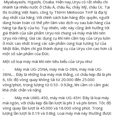
Miyabayashi, Higashi, Osaka. Hiện nay,Uryu có rất nhiều chi
nhánh tại nhiều nước ở Châu Á, châu Âu, chây Mỹ, châu Úc. Tại
thị trường Việt Nam, công ty TNHH Minhsoon THP là đại lý
duy nhất của hãng. Với chính sách bán hàng độc quyền, người
dùng hoàn toàn có thể yên tâm vào dịch vụ sau bán hàng của
hãng tại đại lý của họ. Tuy nhiên, việc này cũng ảnh hưởng tới
giá thành của sản phẩm Uryu nói chung và máy mài khí nén
Uryu nói riêng. Giá các dụng cụ khí nén cầm tay của Uryu luôn
ở mức cao nhất trong các sản phẩm cùng loại tương tự của
Nhật Bản, thậm chí giá thành dụng cụ của Uryu còn cao hơn cả
một số sản phẩm của Đức.
Một số loại máy mài khí nén tiêu biểu của Uryu như:
- Máy mài UG-25NA, máy mài G-38N, máy mài UG-
38NL… Đây là những loại máy mài thẳng, có chấu kẹp đá là phi
6, tốc độ vòng quay không tải từ 20.000 đến 25.000
vòng/phút, trọng lượng từ 0.53- 0.92kg, khi cầm có cảm giác
khá chắc chắn và nặng.
- Máy mài UMG-450, máy mài UG-45H. Đây là loại máy
mài ngón, với chấu kẹp đá lần lượt là phi 3 và phi 6mm. Tốc độ
vòng quay lần lượt là 45.000 và 18.000 vòng phút. Trọng
lượng lần lượt là 0.19 và 0.8kg. Loại máy mài này thường được