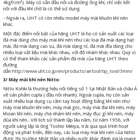
4kgf/cm²). Máy có sẵn đầu nối và đường ống khí, chỉ việc kết
nối với đầu khí chờ là có thể sử dụng.
- Ngoài ra, UHT có còn nhiều model máy mài khuôn khí nén
khác.
Một đặc điểm nổi bật của hãng UHT là họ có sản xuất các loại
đá mài dùng cho máy mài khí nén như các loại đá mài dạng hạt
mài, đá mài dạng cao su, đá mài dạng nỉ, đá mài đĩa dùng cho
nhiều loại vật liệu mài khác nhau, với độ nhám khác nhau. Quý vị
có thể tham khảo các sản phẩm đá mài của hãng UHT theo
đường
dẫn
http://www.uht.co.jp/en/products/airtool/tip_tool/3mm/
3/ Máy mài khí nén Nitto:
Nitto Kohki là thương hiệu nổi tiếng số 1 tại Nhật Bản và châu Á
về sản phẩm cupla ( đầu nối nhanh). Ngoài cupla, họ còn sản
xuất nhiều loại dụng cụ cầm tay hoạt động bằng khí nén như
máy mài khuôn khí nén, máy mài góc, máy mài đai khí nén, máy
khoan khí nén, máy chà nhám khí nén, máy đục gỉ khí nén, máy
dũa khí nén…Với lịch sử thành lập lâu năm, từ năm 1956, với
người sáng lập là ông Toshio Mikiya, trải qua quá trình hoạt
động và phát triển, đến nay, các loại máy mài khí nén của Nitto
được thị trường Nhật Bản và nhiều nước khác đánh giá là mang