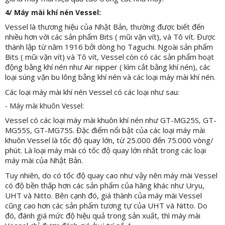
4/ Máy mài khí nén Vessel:
Vessel là thương hiệu của Nhật Bản, thường được biết đến
nhiều hơn với các sản phẩm Bits ( mũi vặn vít), và Tô vít. Được
thành lập từ năm 1916 bởi dòng họ Taguchi. Ngoài sản phẩm
Bits ( mũi vặn vít) và Tô vít, Vessel còn có các sản phẩm hoạt
động bằng khí nén như Air nipper ( kìm cắt bằng khí nén), các
loại súng vặn bu lông bằng khí nén và các loại máy mài khí nén.
Các loại máy mài khí nén Vessel có các loại như sau:
- Máy mài khuôn Vessel:
Vessel có các loại máy mài khuôn khí nén như GT-MG25S, GT-
MG55S, GT-MG75S. Đặc điểm nổi bật của các loại máy mài
khuôn Vessel là tốc độ quay lớn, từ 25.000 đến 75.000 vòng/
phút. Là loại máy mài có tốc độ quay lớn nhất trong các loại
máy mài của Nhật Bản.
Tuy nhiên, do có tốc độ quay cao như vậy nên máy mài Vessel
có độ bền thấp hơn các sản phẩm của hãng khác như Uryu,
UHT và Nitto. Bên cạnh đó, giá thành của máy mài Vessel
cũng cao hơn các sản phẩm tương tự của UHT và Nitto. Do
đó, đánh giá mức độ hiệu quả trong sản xuất, thì máy mài