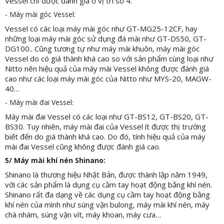
Vessel chỉ được đánh giá ở vị trí số 4.
- Máy mài góc Vessel:
Vessel có các loại máy mài góc như GT-MG25-12CF, hay
những loại máy mài góc sử dụng đá mài như GT-DS50, GT-
DG100.. Cũng tương tự như máy mài khuôn, máy mài góc
Vessel do có giá thành khá cao so với sản phẩm cùng loại như
Nitto nên hiệu quả của máy mài Vessel không được đánh giá
cao như các loại máy mài góc của Nitto như MYS-20, MAGW-
40…
- Máy mài đai Vessel:
Máy mài đai Vessel có các loại như GT-BS12, GT-BS20, GT-
BS30. Tuy nhiên, máy mài đai của Vessel ít được thị trường
biết đến do giá thành khá cao. Do đó, tính hiệu quả của máy
mài đai Vessel cũng không được đánh giá cao.
5/ Máy mài khí nén Shinano:
Shinano là thương hiệu Nhật Bản, được thành lập năm 1949,
với các sản phẩm là dụng cụ cầm tay hoạt động bằng khí nén.
Shinano rất đa dạng về các dụng cụ cầm tay hoạt động bằng
khí nén của mình như súng vặn bulong, máy mài khí nén, máy
chà nhám, súng vặn vít, máy khoan, máy cưa…