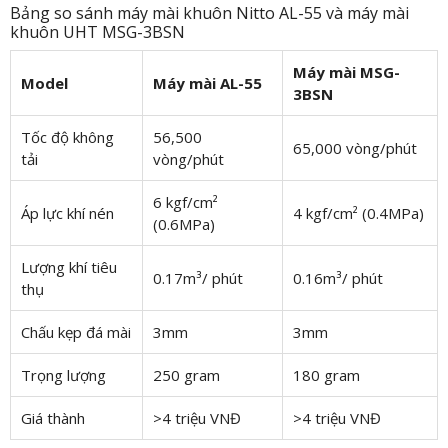
Bảng so sánh máy mài khuôn Nitto AL-55 và máy mài
khuôn UHT MSG-3BSN
Máy mài MSG-
Model
Máy mài AL-55
3BSN
Tốc độ không
56,500
65,000 vòng/phút
tải
vòng/phút
6 kgf/cm²
Áp lực khí nén
4 kgf/cm² (0.4MPa)
(0.6MPa)
Lượng khí tiêu
0.17m³/ phút
0.16m³/ phút
thụ
Chấu kẹp đá mài
3mm
3mm
Trọng lượng
250 gram
180 gram
Giá thành
>4 triệu VNĐ
>4 triệu VNĐ