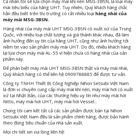
Cá nhân tôi sẽ lựa chọn máy mài khí nén MSG-3BSN, là loại máy
mài tiêu biểu của hãng UHT. Tuy nhiên, Quý khách hàng chắc
hẳn đều biết trên thị trường có rất nhiều loại
hàng nhái của
máy mài MSG-3BSN.
Hàng nhái của máy mài UHT MSG-3BSN có xuất xứ của Trung
Quốc, với nhiều loại chất lượng và giá thành khác nhau, đã làm
ảnh hưởng đến uy tín của hãng UHT, cũng như ảnh hưởng tới
niềm tin vào sản phẩm máy mài UHT. Do đó, nhiều khách hàng
lại lựa chọn máy mài AL-55 vì hiện chưa có hàng nhái của sản
phẩm này.
Để phân biệt máy mài UHT MSG-3BSN thật và máy mài nhái,
Quý khách hàng có thể liên hệ 0909788885 để được tư vấn.
Công ty TNHH Thiết Bị Công Nghiệp Nihon Setsubi Việt Nam
là đơn vị chuyên cung cấp máy mài khí nén, máy mài hơi có xuất
xứ tại Nhật Bản, của các thương hiệu uy tín như máy mài hơi
Nitto, máy mài hơi UHT, máy mài hơi Vessel...
Chúng tôi cam kết tất cả các sản phẩm được bán tại Nihon
Setsubi Việt Nam đều là sản phẩm chính hãng, được bảo hành
theo đúng tiêu chuẩn của nhà sản xuất.
Mọi chi tiết xin vui lòng liên hệ: