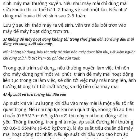
sinh máy mài thường xuyên. Nếu như máy mài chỉ dùng mài
sửa khuôn thì có thể từ 1-2 tháng vệ sinh một lần. Nếu như
dùng mài bavia thì vệ sinh sau 2-3 tuần.
Lưu ý sau khi tháo máy ra vệ sinh, vần tra dầu bôi trơn vào
máy để máy hoạt động trơn tru.
3/ Không để máy hoạt động không tải trong thời gian dài. Sử dụng đầu mài
đúng với công suất của máy.
Nếu không sử dụng, hãy tắt máy để đảm bảo máy được bền lâu, tiết kiệm nguồn
khí cũng chính là tiết kiệm chi phí cho sản xuất.
Trong quá trình sử dụng, nếu thường xuyên làm việc thì nên
cho máy dừng nghỉ một vài phút, tránh để máy mài hoạt động
liên tục trong ca làm việc, sẽ dẫn tới việc máy mài nóng lên, ảnh
hưởng không tốt tới chất lượng và độ bền của máy mài.
4/ Áp suất và lưu lượng khí đầu vào
Áp suất khí và lưu lượng khí đầu vào máy mài là một yếu tố rất
quan trọng. Nếu như áp lực khí nén quá thấp, không đủ áp tiêu
chuẩn (0.65MPa= 6.5 kgf/cm2) thì máy mài hoạt động sẽ bị
yếu. Thông thường, trong nhà máy, áp suất đường khí thường
từ 0.6-0.65MPa (6-6.5 kgf/cm2), là áp suất tiêu chuẩn để máy
mài hoạt động tốt nhất. Nếu áp suất khí đầu vào cao hơn áp