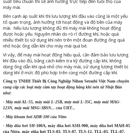
suất tiêu chuẩn thì sẽ ảnh hưởng trực tiếp đến tuổi thọ của
máy mài.
Bên cạnh áp suất khí thì lưu lượng khí đầu vào cũng là một yếu
tố quan trọng, ảnh hưởng tới hoạt động và độ bền của máy
mài. Nếu lưu lượng không đủ thì máy mài không hoạt động
được hoặc yếu. Nguyên nhân do rò rỉ đường khí, hoặc quá
nhiều thiết bị sử dụng khí nén trên một đoạn đường ống quá
nhỏ hoặc ống dẫn khí cho máy mài quá bé.
Vì vậy, để máy mài hoạt động hiệu quả, cần đảm bảo lưu lượng
khí đầu vào đủ, bằng cách kiểm tra kỹ đường cấp khí, không
dùng ống dẫn khí quá nhỏ cho máy mài, sử dụng lượng thiết bị
dùng khí ở mức độ phù hợp trên cùng một đường cấp khí.
Công ty TNHH Thiết Bị Công Nghiệp Nihon Setsubi Việt Nam
chuyên
cung cấp các loại máy cầm tay hoạt động bằng khí nén từ Nhật Bản
như:
- Máy mài AL-55, máy mài L-25B, máy mài L-35C, máy mài MAG-
123N, máy mài MSG-3BSN... của UHT...
- Máy khoan hơi ADR-100 của Nitto
- Máy dũa hơi SH-
100A, máy dũa hơi ASH-900, máy dũa hơi MAH-05
của Nitto, máy giũa hơi TLS-03, TLS-07, TLS-12, TLL-03, TLL-07,