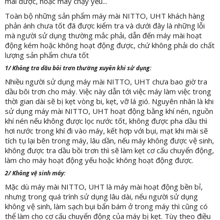
mài được, hoặc máy chạy yếu...
Toàn bộ những sản phẩm máy mài NITTO, UHT khách hàng
phản ánh chưa tốt đã được kiểm tra và dưới đây là những lỗi
mà người sử dụng thường mắc phải, dẫn đến máy mài hoạt
động kém hoặc không hoạt động được, chứ không phải do chất
lượng sản phẩm chưa tốt
1/ Không tra dầu bôi trơn thường xuyên khi sử dụng:
Nhiều người sử dụng máy mài NITTO, UHT chưa bao giờ tra
dầu bôi trơn cho máy. Việc này dẫn tới việc máy làm việc trong
thời gian dài sẽ bị kẹt vòng bi, kẹt, vỡ lá gió. Nguyên nhân là khi
sử dụng máy mài NITTO, UHT hoạt động bằng khí nén, nguồn
khí nén nếu không được lọc nước tốt, không được pha dầu thì
hơi nước trong khí đi vào máy, kết hợp với bụi, mạt khi mài sẽ
tích tụ lại bên trong máy, lâu dần, nếu máy không được vệ sinh,
không được tra dầu bồi trơn thì sẽ làm kẹt cơ cấu chuyển động,
làm cho máy hoạt động yếu hoặc không hoạt động được.
2/ Không vệ sinh máy:
Mặc dù máy mài NITTO, UHT là máy mài hoạt động bền bỉ,
nhưng trong quá trình sử dụng lâu dài, nếu người sử dụng
không vệ sinh, làm sạch bụi bẩn bám ở trong máy thì cũng có
thể làm cho cơ cấu chuyển động của máy bị kẹt. Tùy theo điều