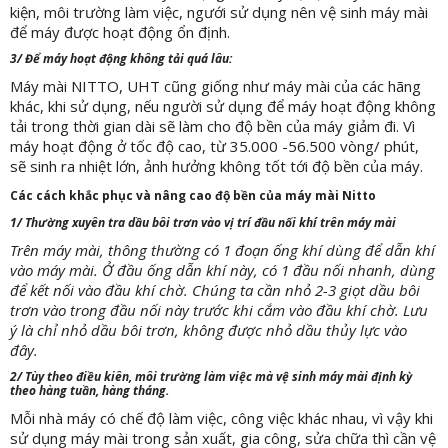
kiện, môi trường làm việc, ngưới sử dụng nên vệ sinh máy mài
để máy được hoạt động ổn định.
3/ Để máy hoạt động không tải quá lâu:
Máy mài NITTO, UHT cũng giống như máy mài của các hãng
khác, khi sử dụng, nếu người sử dụng để máy hoạt động không
tải trong thời gian dài sẽ làm cho độ bền của máy giảm đi. Vì
máy hoạt động ở tốc độ cao, từ 35.000 -56.500 vòng/ phút,
sẽ sinh ra nhiệt lớn, ảnh hưởng không tốt tới độ bền của máy.
Các cách khắc phục và nâng cao độ bền của máy mài Nitto
1/ Thường xuyên tra dầu bôi trơn vào vị trí đầu nối khí trên máy mài
Trên máy mài, thông thường có 1 đoạn ống khí dùng để dẫn khí
vào máy mài. Ở đầu ống dẫn khí này, có 1 đầu nối nhanh, dùng
để kết nối vào đầu khí chờ. Chúng ta cần nhỏ 2-3 giọt dầu bôi
trơn vào trong đầu nối này trước khi cắm vào đầu khí chờ. Lưu
ý là chỉ nhỏ dầu bôi trơn, không được nhỏ dầu thủy lực vào
đây.
2/ Tùy theo điều kiên, môi trường làm việc mà vệ sinh máy mài định kỳ
theo hàng tuần, hàng tháng.
Mỗi nhà máy có chế độ làm việc, công việc khác nhau, vì vậy khi
sử dụng máy mài trong sản xuất, gia công, sửa chữa thì cần vệ