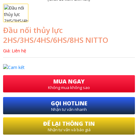
Đầu nối thủy lực
2HS/3HS/4HS/6HS/8HS NITTO
Giá: Liên hệ
MUA NGAY
Không mua không sao
GỌI HOTLINE
Nhận tư vấn nhanh
ĐỂ LẠI THÔNG TIN
Nhận tư vấn và báo giá