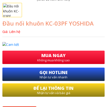
Đầu nối khuôn KC-03PF YOSHIDA
Giá: Liên hệ
MUA NGAY
Không mua không sao
GỌI HOTLINE
Nhận tư vấn nhanh
ĐỂ LẠI THÔNG TIN
Nhận tư vấn và báo giá